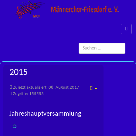
Such
...
2015
Zuletzt aktualisiert: 08. August 2017
Empty
Zugriffe: 155553
Jahreshauptversammlung