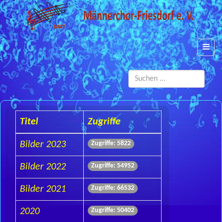
Such
...
Titel
Zugriffe
Bilder 2023
Zugriffe: 5822
Bilder 2022
Zugriffe: 54952
Bilder 2021
Zugriffe: 66532
2020
Zugriffe: 50402